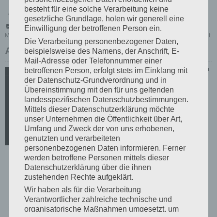
besteht für eine solche Verarbeitung keine
Apps codiert, um…
gesetzliche Grundlage, holen wir generell eine
Posted in
Apple
,
Tipps
Tagged
Apple
,
Camtwist
,
EpocCam
,
GoPro
,
Einwilligung der betroffenen Person ein.
on
MAC
,
MacOS
,
Microsoft Teams
,
Skype
,
Teams
,
Webcam
Leave a Comment
M
Die Verarbeitung personenbezogener Daten,
–
Apple ProRAW kurz erklärt
beispielsweise des Namens, der Anschrift, E-
Di
Mail-Adresse oder Telefonnummer einer
Cl
vo
Posted on
betroffenen Person, erfolgt stets im Einklang mit
Sk
23.
der Datenschutz-Grundverordnung und in
un
Januar
Mi
Übereinstimmung mit den für uns geltenden
2021
Te
landesspezifischen Datenschutzbestimmungen.
er
Seit
ex
Mittels dieser Datenschutzerklärung möchte
W
Deze
unser Unternehmen die Öffentlichkeit über Art,
na
Umfang und Zweck der von uns erhobenen,
Up
mber
ni
genutzten und verarbeiteten
me
2020
personenbezogenen Daten informieren. Ferner
werden betroffene Personen mittels dieser
unters
Datenschutzerklärung über die ihnen
tützen
zustehenden Rechte aufgeklärt.
Wir haben als für die Verarbeitung
das
Verantwortlicher zahlreiche technische und
iPhone 12 Pro und das iPhone 12 Pro Max mit
organisatorische Maßnahmen umgesetzt, um