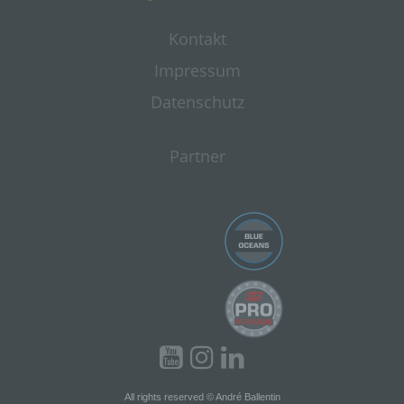
unter anderem die folgenden Begriffe:
Kontakt
Impressum
a) personenbezogene Daten
Datenschutz
Personenbezogene Daten sind alle
Informationen, die sich auf eine identifizierte
oder identifizierbare natürliche Person (im
Partner
Folgenden „betroffene Person") beziehen. Als
identifizierbar wird eine natürliche Person
angesehen, die direkt oder indirekt,
insbesondere mittels Zuordnung zu einer
Kennung wie einem Namen, zu einer
Kennnummer, zu Standortdaten, zu einer Online-
Kennung oder zu einem oder mehreren
besonderen Merkmalen, die Ausdruck der
physischen, physiologischen, genetischen,
psychischen, wirtschaftlichen, kulturellen oder
sozialen Identität dieser natürlichen Person sind,
identifiziert werden kann.
b) betroffene Person
All rights reserved © André Ballentin