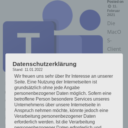
Posted on
11.
Februar
2021
Die
MacO
S-
Client
s von
Datenschutzerklärung
Skype
Stand: 11.01.2022
und
Wir freuen uns sehr über Ihr Interesse an unserer
Seite. Eine Nutzung der Internetseiten ist
Microsoft Teams erkennen externe Kameras
grundsätzlich ohne jede Angabe
(EOS Webcam-Dienstprogramm, EpocCam, NDI-
personenbezogener Daten möglich. Sofern eine
betroffene Person besondere Services unseres
Client, GoPro und CamTwist) nach einem Update
Unternehmens über unsere Internetseite in
nicht mehr. Als verfügbares Gerät wird nur die
Anspruch nehmen möchte, könnte jedoch eine
Verarbeitung personenbezogener Daten
integrierte Kamera aufgeführt. Ursache: Dies
erforderlich werden. Ist die Verarbeitung
hängt damit zusammen, wie Apple bestimmte
personenbezogener Daten erforderlich und