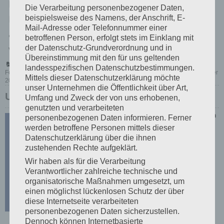
Echtfotopapier Das Thema des diesjährigen UW-
Die Verarbeitung personenbezogener Daten,
Fotokalender fällt aus der Reihe! Durch die
beispielsweise des Namens, der Anschrift, E-
Mail-Adresse oder Telefonnummer einer
aktuelle Pandemie war für mich das bisher
betroffenen Person, erfolgt stets im Einklang mit
verfolgte…
der Datenschutz-Grundverordnung und in
Übereinstimmung mit den für uns geltenden
Posted in
UW-Fotokalender
,
UW-Shootings
Tagged
Fotokalender
,
landesspezifischen Datenschutzbestimmungen.
Fotokalender 2021
,
Unter Wasser
,
UW-Fotografie
,
UW-Kalender
,
UW-Kalender
Mittels dieser Datenschutzerklärung möchte
on
2021
Leave a Comment
UW-
unser Unternehmen die Öffentlichkeit über Art,
Fotokalender
UW-Fotokalender 2021
Umfang und Zweck der von uns erhobenen,
2021
eingetroffen
genutzten und verarbeiteten
Posted on
personenbezogenen Daten informieren. Ferner
29.
werden betroffene Personen mittels dieser
Oktober
Datenschutzerklärung über die ihnen
2020
zustehenden Rechte aufgeklärt.
Ich
Wir haben als für die Verarbeitung
habe
Verantwortlicher zahlreiche technische und
organisatorische Maßnahmen umgesetzt, um
lange
einen möglichst lückenlosen Schutz der über
überle
diese Internetseite verarbeiteten
personenbezogenen Daten sicherzustellen.
gt,
Dennoch können Internetbasierte