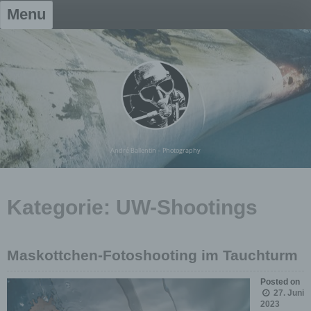
Skip
Menu
to
content
André Ballentin – Photography
Kategorie:
UW-Shootings
Maskottchen-Fotoshooting im Tauchturm
Posted on
27. Juni
2023