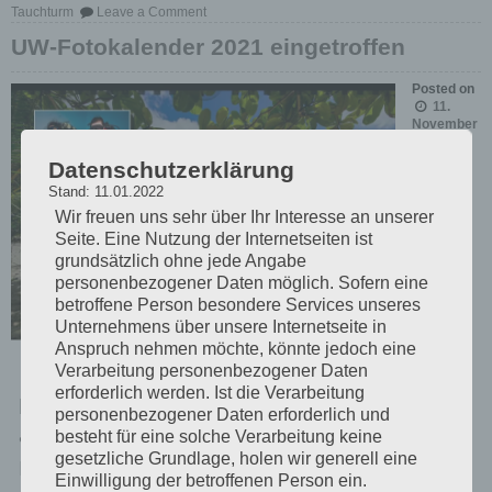
on
Tauchturm
Leave a Comment
Maskottchen-
Fotoshooting
UW-Fotokalender 2021 eingetroffen
im
Tauchturm
Posted on
11.
November
2020
Datenschutzerklärung
Am
Stand: 11.01.2022
Freita
Wir freuen uns sehr über Ihr Interesse an unserer
g
Seite. Eine Nutzung der Internetseiten ist
grundsätzlich ohne jede Angabe
kame
personenbezogener Daten möglich. Sofern eine
n die
betroffene Person besondere Services unseres
Unternehmens über unsere Internetseite in
ersten
Anspruch nehmen möchte, könnte jedoch eine
Exem
Verarbeitung personenbezogener Daten
erforderlich werden. Ist die Verarbeitung
plare meines UW-Fotokalender für 2021 frisch
personenbezogener Daten erforderlich und
aus dem Druck. 13 Seiten 16 meiner
besteht für eine solche Verarbeitung keine
gesetzliche Grundlage, holen wir generell eine
Lieblingsfotos DIN A3 Querformat Hochglanz-
Einwilligung der betroffenen Person ein.