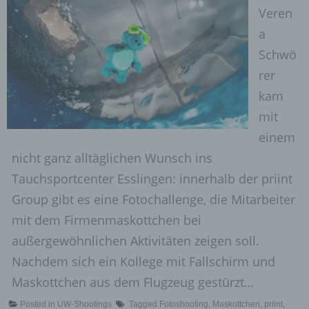
Veren
a
Schwö
rer
kam
mit
einem
nicht ganz alltäglichen Wunsch ins
Tauchsportcenter Esslingen: innerhalb der priint
Group gibt es eine Fotochallenge, die Mitarbeiter
mit dem Firmenmaskottchen bei
außergewöhnlichen Aktivitäten zeigen soll.
Nachdem sich ein Kollege mit Fallschirm und
Maskottchen aus dem Flugzeug gestürzt…
Posted in
UW-Shootings
Tagged
Fotoshooting
,
Maskottchen
,
priint
,