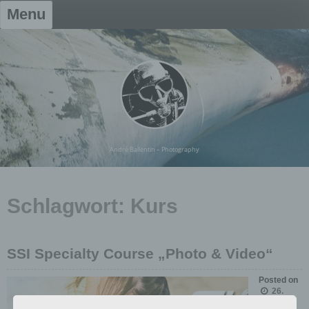
Skip
Menu
to
content
André Ballentin – Photography
Schlagwort:
Kurs
SSI Specialty Course „Photo & Video“
Posted on
26.
Januar