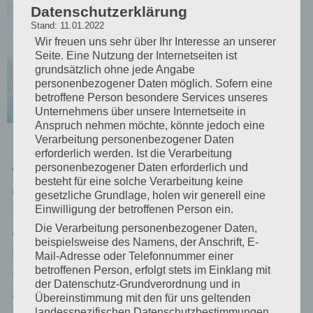
2020
Datenschutzerklärung
Das
Stand: 11.01.2022
SSI
Wir freuen uns sehr über Ihr Interesse an unserer
Seite. Eine Nutzung der Internetseiten ist
Photo
grundsätzlich ohne jede Angabe
&
personenbezogener Daten möglich. Sofern eine
betroffene Person besondere Services unseres
Video
Unternehmens über unsere Internetseite in
Progr
Anspruch nehmen möchte, könnte jedoch eine
Verarbeitung personenbezogener Daten
amm
erforderlich werden. Ist die Verarbeitung
vermittelt das notwendige Wissen und die
personenbezogener Daten erforderlich und
besteht für eine solche Verarbeitung keine
erforderlichen Fertigkeiten, um mit einer
gesetzliche Grundlage, holen wir generell eine
Unterwasserkamera zu tauchen und diese
Einwilligung der betroffenen Person ein.
Die Verarbeitung personenbezogener Daten,
ordnungsgemäß zu verwenden, pflegen und zu
beispielsweise des Namens, der Anschrift, E-
lagern. Wir wollen Dir helfen, Deine
Mail-Adresse oder Telefonnummer einer
betroffenen Person, erfolgt stets im Einklang mit
unglaublichen Unterwassererlebnisse
der Datenschutz-Grundverordnung und in
erfolgreich einzufangen. Du erhältst die SSI…
Übereinstimmung mit den für uns geltenden
landesspezifischen Datenschutzbestimmungen.