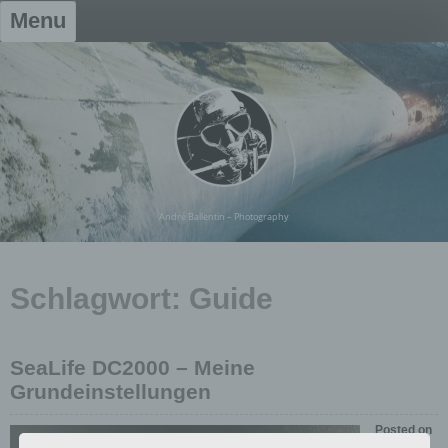
Skip
Menu
to
content
André Ballentin – Photography
Schlagwort:
Guide
SeaLife DC2000 – Meine
Grundeinstellungen
Posted on
3.