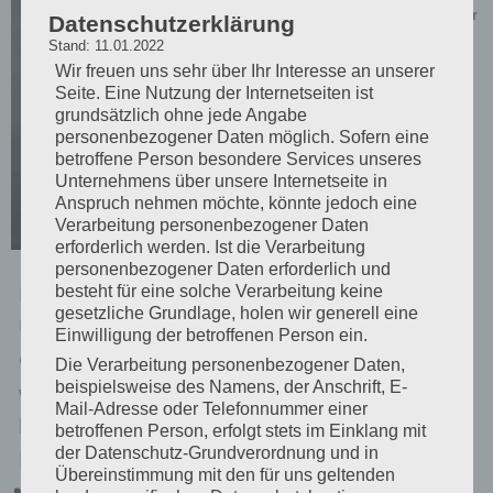
Dezember
Datenschutzerklärung
2020
Stand: 11.01.2022
Häufig
Wir freuen uns sehr über Ihr Interesse an unserer
beko
Seite. Eine Nutzung der Internetseiten ist
grundsätzlich ohne jede Angabe
mme
personenbezogener Daten möglich. Sofern eine
ich
betroffene Person besondere Services unseres
Unternehmens über unsere Internetseite in
Frage
Anspruch nehmen möchte, könnte jedoch eine
n zu
Verarbeitung personenbezogener Daten
erforderlich werden. Ist die Verarbeitung
den
personenbezogener Daten erforderlich und
Einstellungsmöglichkeiten der SeaLife DC2000
besteht für eine solche Verarbeitung keine
gesetzliche Grundlage, holen wir generell eine
Unterwasserkamera. Dieser Beitrag soll als
Einwilligung der betroffenen Person ein.
Guide dienen. Die wichtigsten Einstellungen und
Die Verarbeitung personenbezogener Daten,
beispielsweise des Namens, der Anschrift, E-
wieso ich diese so gewählt habe, erkläre ich
Mail-Adresse oder Telefonnummer einer
kurz. Menü „Kamera“ Bildgröße: 20M (5472×3648
betroffenen Person, erfolgt stets im Einklang mit
der Datenschutz-Grundverordnung und in
Pixel) Dies entspricht der vollen Auflösung des…
Übereinstimmung mit den für uns geltenden